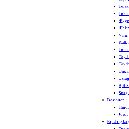
Torsk
Torsk
Ægge
Æble/
Varm 
Kalku
Toma
Gryde
Gryde
Ungar
Lasa
Bøf S
Spagh
Desserter
Hindb
Jordb
Brød og ka
Drøm