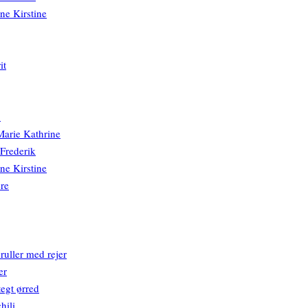
ine Kirstine
it
b
arie Kathrine
 Frederik
ine Kirstine
re
ruller med rejer
er
egt ørred
chili