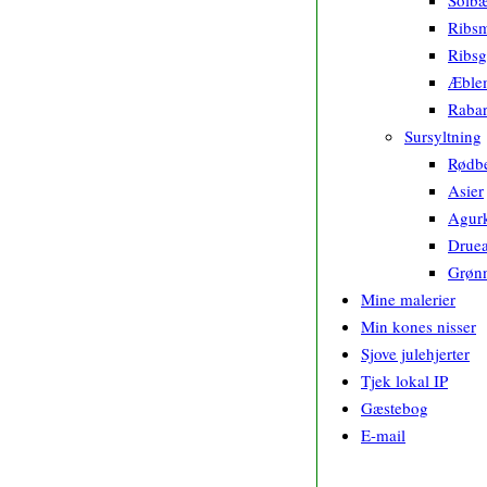
Solb
Ribs
Ribsg
Æblem
Raba
Sursyltning
Rødb
Asier
Agurk
Druea
Grønn
Mine malerier
Min kones nisser
Sjove julehjerter
Tjek lokal IP
Gæstebog
E-mail