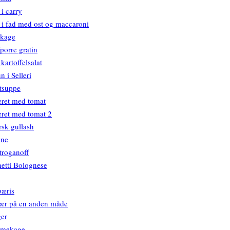
 i carry
 i fad med ost og maccaroni
kage
porre gratin
kartoffelsalat
n i Selleri
tsuppe
ret med tomat
ret med tomat 2
sk gullash
gne
troganoff
etti Bolognese
æris
ær på en anden måde
ger
mekage