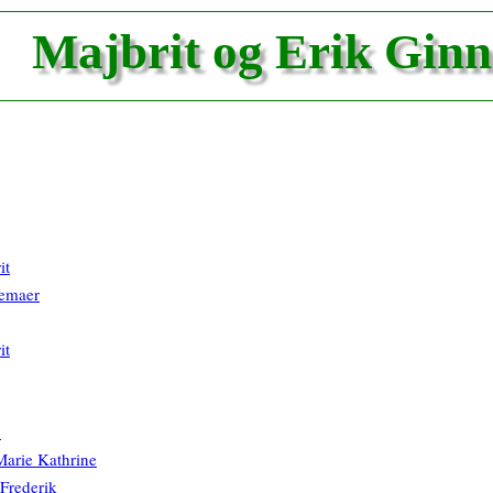
Majbrit og Erik Gin
it
emaer
it
b
arie Kathrine
 Frederik