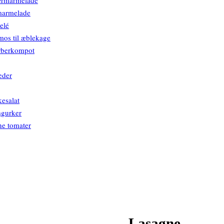
ærmarmelade
marmelade
elé
os til æblekage
rberkompot
eder
esalat
gurker
e tomater
Lasagne