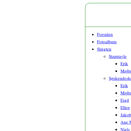
Forsiden
Fotoalbum
Slægten
Stamtavle
Erik
Majbr
Søskendesk
Erik
Majbr
Eigil
Ellen
Jako
Ane M
Niels