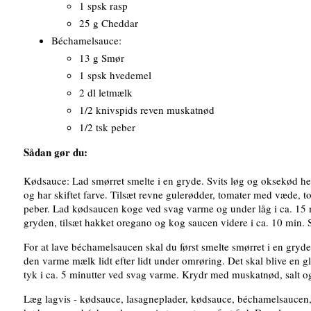
1 spsk rasp
25 g Cheddar
Béchamelsauce:
13 g Smør
1 spsk hvedemel
2 dl letmælk
1/2 knivspids reven muskatnød
1/2 tsk peber
Sådan gør du:
Kødsauce: Lad smørret smelte i en gryde. Svits løg og oksekød her
og har skiftet farve. Tilsæt revne gulerødder, tomater med væde, t
peber. Lad kødsaucen koge ved svag varme og under låg i ca. 15 m
gryden, tilsæt hakket oregano og kog saucen videre i ca. 10 min. S
For at lave béchamelsaucen skal du først smelte smørret i en gryde.
den varme mælk lidt efter lidt under omrøring. Det skal blive en 
tyk i ca. 5 minutter ved svag varme. Krydr med muskatnød, salt o
Læg lagvis - kødsauce, lasagneplader, kødsauce, béchamelsaucen,