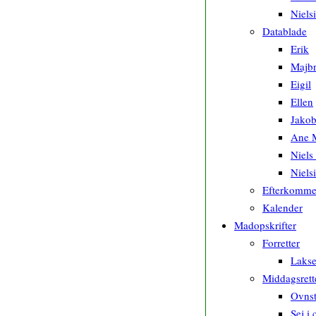
Niels
Datablade
Erik
Majbr
Eigil
Ellen
Jako
Ane M
Niels
Niels
Efterkomme
Kalender
Madopskrifter
Forretter
Lakse
Middagsrett
Ovnst
Sej i 