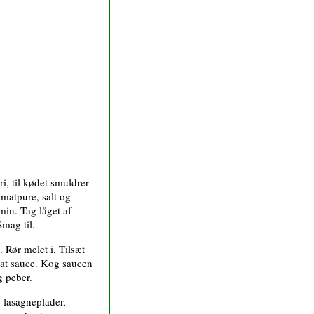
i, til kødet smuldrer
omatpure, salt og
in. Tag låget af
mag til.
 Rør melet i. Tilsæt
glat sauce. Kog saucen
g peber.
 lasagneplader,