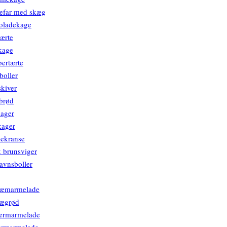
efar med skæg
oladekage
ærte
kage
ertærte
boller
kiver
brød
ager
kager
lekranse
 brunsviger
lavnsboller
bæmarmelade
bægrød
ærmarmelade