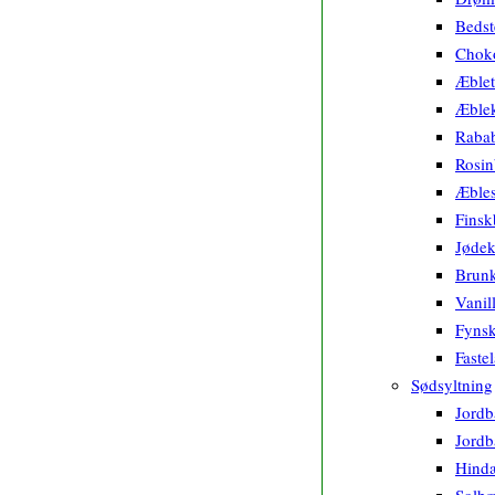
Bedst
Chok
Æblet
Æble
Rabab
Rosin
Æbles
Finsk
Jødek
Brun
Vanil
Fynsk
Faste
Sødsyltning
Jord
Jord
Hind